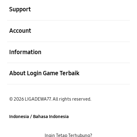
Support
Buka
Account
Buka
Information
Buka
About Login Game Terbaik
© 2026 LIGADEWA77. All rights reserved.
Indonesia / Bahasa Indonesia
Ingin Tetap Terhubung?