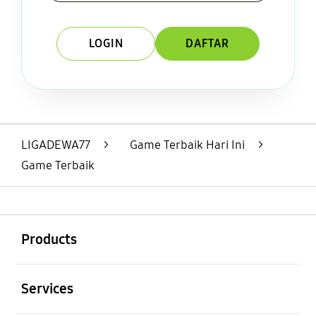
LOGIN
DAFTAR
Layer Popup Close
LIGADEWA77
>
Game Terbaik Hari Ini
>
Game Terbaik
Buka
Footer Navigation
Products
Buka
Services
Buka