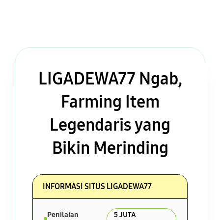
LIGADEWA77 Ngab,
Farming Item
Legendaris yang
Bikin Merinding
INFORMASI SITUS LIGADEWA77
Penilaian
5 JUTA