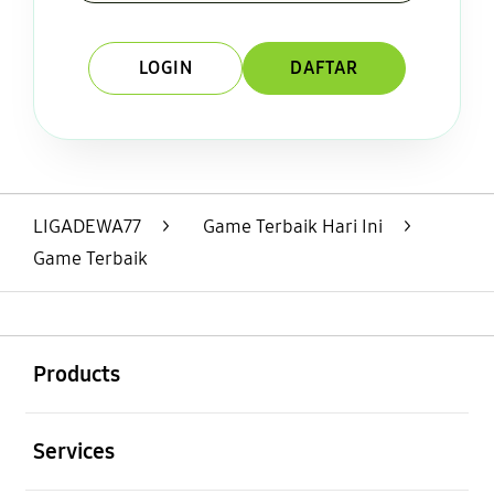
LOGIN
DAFTAR
Layer Popup Close
LIGADEWA77
>
Game Terbaik Hari Ini
>
Game Terbaik
Buka
Footer Navigation
Products
Buka
Services
Buka