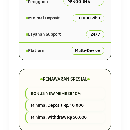
Pengguna
PENGGUNA
Minimal Deposit
10.000 Ribu
Layanan Support
24/7
Platform
Multi-Device
PENAWARAN SPESIAL
BONUS NEW MEMBER 10%
Minimal Deposit Rp. 10.000
Minimal Withdraw Rp 50.000