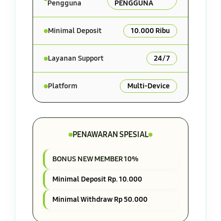
Pengguna
PENGGUNA
Minimal Deposit
10.000 Ribu
Layanan Support
24/7
Platform
Multi-Device
PENAWARAN SPESIAL
BONUS NEW MEMBER 10%
Minimal Deposit Rp. 10.000
Minimal Withdraw Rp 50.000