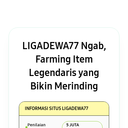
LIGADEWA77 Ngab,
Farming Item
Legendaris yang
Bikin Merinding
INFORMASI SITUS LIGADEWA77
Penilaian
5 JUTA