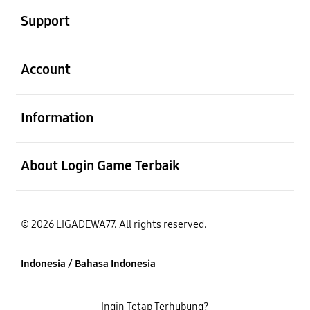
Support
Buka
Account
Buka
Information
Buka
About Login Game Terbaik
© 2026 LIGADEWA77. All rights reserved.
Indonesia / Bahasa Indonesia
Ingin Tetap Terhubung?