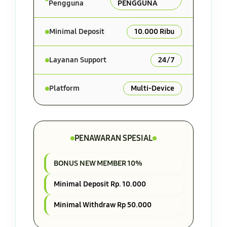
Pengguna
PENGGUNA
Minimal Deposit
10.000 Ribu
Layanan Support
24/7
Platform
Multi-Device
PENAWARAN SPESIAL
BONUS NEW MEMBER 10%
Minimal Deposit Rp. 10.000
Minimal Withdraw Rp 50.000