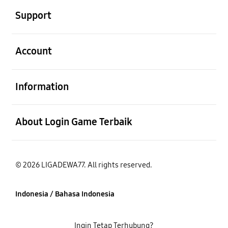
Support
Buka
Account
Buka
Information
Buka
About Login Game Terbaik
© 2026 LIGADEWA77. All rights reserved.
Indonesia / Bahasa Indonesia
Ingin Tetap Terhubung?