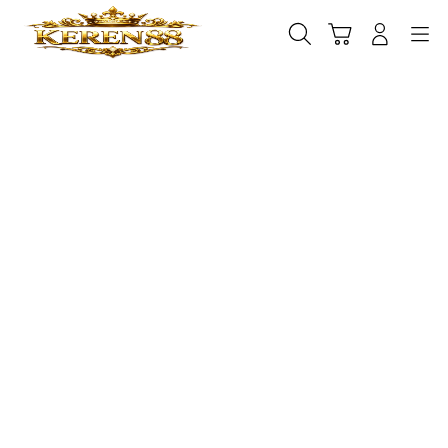
Skip
to
Cari
Troli
Login
Navigation
content