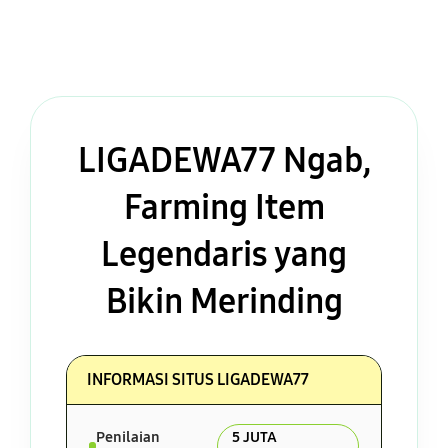
LIGADEWA77 Ngab,
Farming Item
Legendaris yang
Bikin Merinding
INFORMASI SITUS LIGADEWA77
Penilaian
5 JUTA