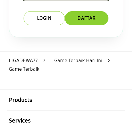
LOGIN
DAFTAR
Layer Popup Close
LIGADEWA77
>
Game Terbaik Hari Ini
>
Game Terbaik
Buka
Footer Navigation
Products
Buka
Services
Buka