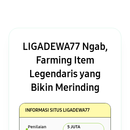
LIGADEWA77 Ngab,
Farming Item
Legendaris yang
Bikin Merinding
INFORMASI SITUS LIGADEWA77
Penilaian
5 JUTA