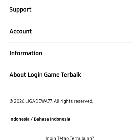
Support
Buka
Account
Buka
Information
Buka
About Login Game Terbaik
© 2026 LIGADEWA77. All rights reserved.
Indonesia / Bahasa Indonesia
Ingin Tetap Terhubung?