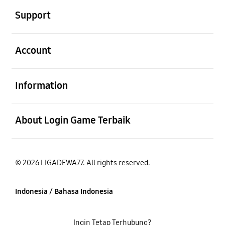
Support
Buka
Account
Buka
Information
Buka
About Login Game Terbaik
© 2026 LIGADEWA77. All rights reserved.
Indonesia / Bahasa Indonesia
Ingin Tetap Terhubung?