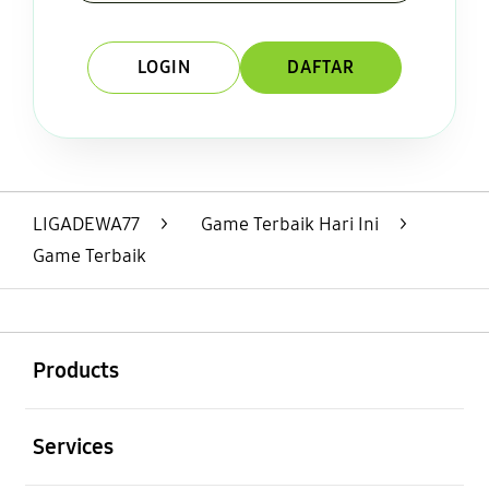
LOGIN
DAFTAR
Layer Popup Close
LIGADEWA77
>
Game Terbaik Hari Ini
>
Game Terbaik
Buka
Footer Navigation
Products
Buka
Services
Buka