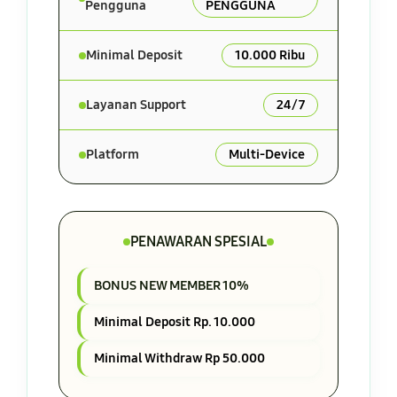
Pengguna
PENGGUNA
Minimal Deposit
10.000 Ribu
Layanan Support
24/7
Platform
Multi-Device
PENAWARAN SPESIAL
BONUS NEW MEMBER 10%
Minimal Deposit Rp. 10.000
Minimal Withdraw Rp 50.000