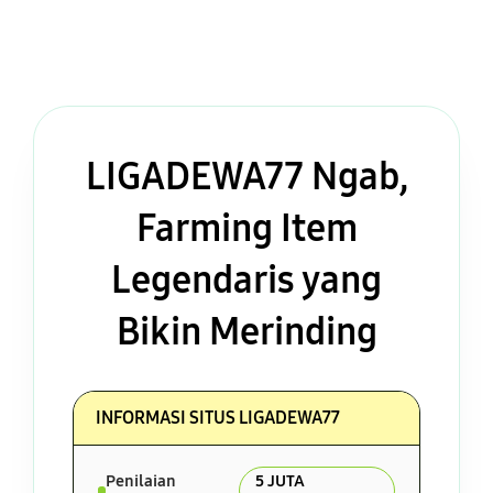
LIGADEWA77 Ngab,
Farming Item
Legendaris yang
Bikin Merinding
INFORMASI SITUS LIGADEWA77
Penilaian
5 JUTA