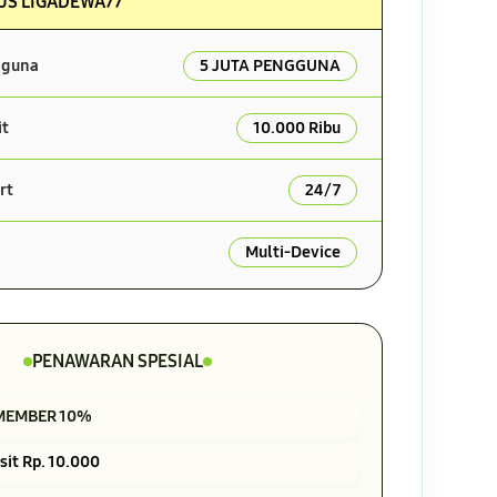
US LIGADEWA77
gguna
5 JUTA PENGGUNA
it
10.000 Ribu
rt
24/7
Multi-Device
PENAWARAN SPESIAL
MEMBER 10%
it Rp. 10.000