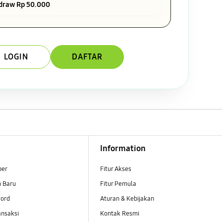
draw Rp 50.000
LOGIN
DAFTAR
Information
ber
Fitur Akses
n Baru
Fitur Pemula
ord
Aturan & Kebijakan
ansaksi
Kontak Resmi