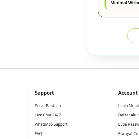
Minimal With
Support
Account
Pusat Bantuan
Login Mem
Live Chat 24/7
Daftar Aku
WhatsApp Support
Lupa Passw
FAQ
Riwayat Tr