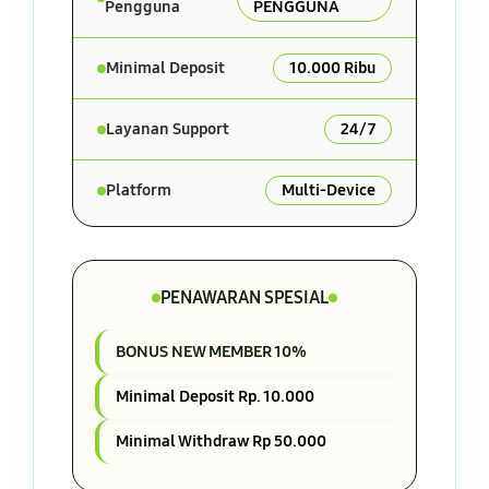
Pengguna
PENGGUNA
Minimal Deposit
10.000 Ribu
Layanan Support
24/7
Platform
Multi-Device
PENAWARAN SPESIAL
BONUS NEW MEMBER 10%
Minimal Deposit Rp. 10.000
Minimal Withdraw Rp 50.000