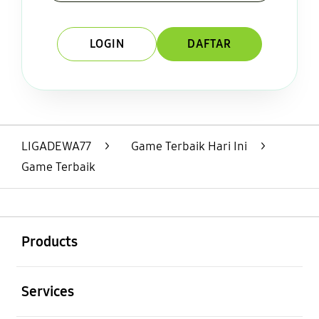
LOGIN
DAFTAR
Layer Popup Close
LIGADEWA77
>
Game Terbaik Hari Ini
>
Game Terbaik
Buka
Footer Navigation
Products
Buka
Services
Buka