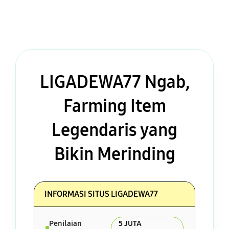
LIGADEWA77 Ngab,
Farming Item
Legendaris yang
Bikin Merinding
INFORMASI SITUS LIGADEWA77
Penilaian
5 JUTA