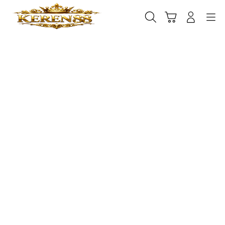
Skip
to
Cari
Troli
Login
Navigation
content