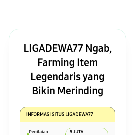
LIGADEWA77 Ngab,
Farming Item
Legendaris yang
Bikin Merinding
INFORMASI SITUS LIGADEWA77
Penilaian
5 JUTA