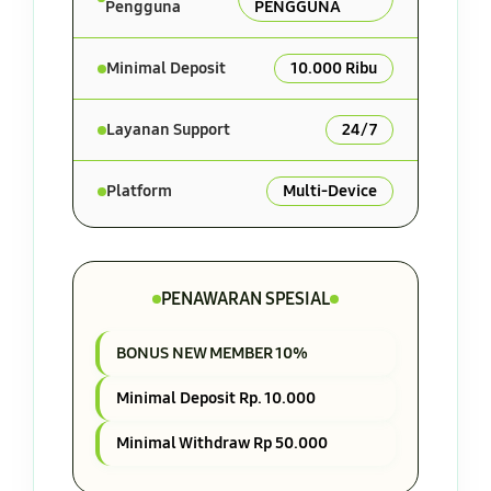
Pengguna
PENGGUNA
Minimal Deposit
10.000 Ribu
Layanan Support
24/7
Platform
Multi-Device
PENAWARAN SPESIAL
BONUS NEW MEMBER 10%
Minimal Deposit Rp. 10.000
Minimal Withdraw Rp 50.000